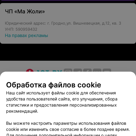
ЧП «Ма Жоли»
Юридический адрес: г. Гродно,ул. Вишневецкая, д.12, кв. 3
УНП: 590959432
На правах рекламы
О проекте
Новости проекта
Размещение рекламы
Обработка файлов cookie
Медицинский маркетинг
Публичный договор
Наш сайт использует файлы cookie для обеспечения
удобства пользователей сайта, его улучшения, сбора
Пользовательское соглашение
Способы оплаты
статистики и предоставления персонализированных
Вакансии
Партнеры
рекомендаций.
Написать руководителю 103.by
Вы можете настроить параметры использования файлов
Написать в поддержку
cookie или изменить свое согласие в более позднее время.
Персональные настройки cookie
Для получения дополнительной информации о целях,